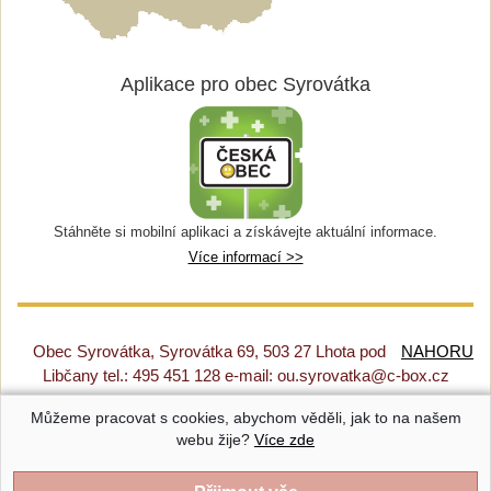
Aplikace pro obec Syrovátka
Stáhněte si mobilní aplikaci a získávejte aktuální informace.
Více informací >>
Obec Syrovátka, Syrovátka 69, 503 27 Lhota pod
NAHORU
Libčany tel.: 495 451 128 e-mail: ou.syrovatka@c-box.cz
Můžeme pracovat s cookies, abychom věděli, jak to na našem
Prohlášení o přístupnosti
|
Původní web
|
Nastavení cookies
webu žije?
Více zde