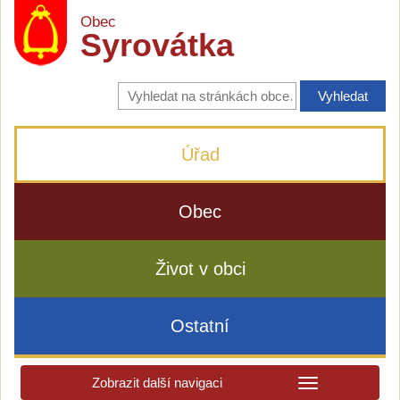
Obec
Syrovátka
Vyhledávání
na
stránkách
obce
Úřad
Obec
Život v obci
Ostatní
Zobrazit další navigaci