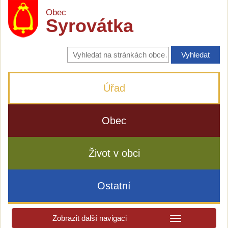
Obec
Syrovátka
Vyhledávání
na
stránkách
obce
Úřad
Obec
Život v obci
Ostatní
Zobrazit další navigaci