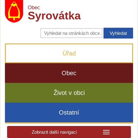
Obec
Syrovátka
Vyhledávání
na
stránkách
obce
Úřad
Obec
Život v obci
Ostatní
Zobrazit další navigaci