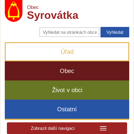
Obec
Syrovátka
Vyhledávání
na
stránkách
obce
Úřad
Obec
Život v obci
Ostatní
Zobrazit další navigaci