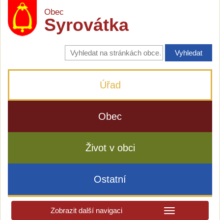
Obec
Syrovátka
Vyhledávání
na
stránkách
obce
Úřad
Obec
Život v obci
Ostatní
Zobrazit další navigaci