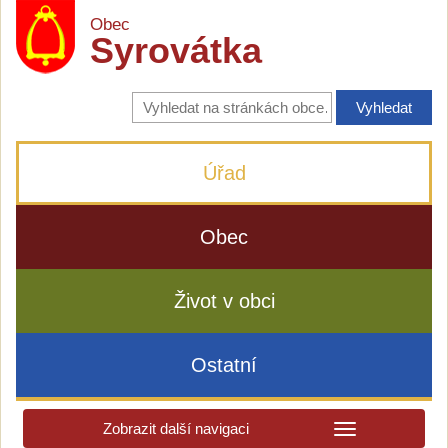
Obec
Syrovátka
Vyhledávání
na
stránkách
obce
Úřad
Obec
Život v obci
Ostatní
Zobrazit další navigaci