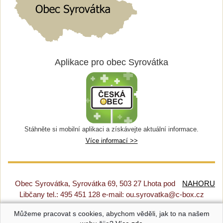
Aplikace pro obec Syrovátka
Stáhněte si mobilní aplikaci a získávejte aktuální informace.
Více informací >>
Obec Syrovátka, Syrovátka 69, 503 27 Lhota pod
NAHORU
Libčany tel.: 495 451 128 e-mail: ou.syrovatka@c-box.cz
Můžeme pracovat s cookies, abychom věděli, jak to na našem
Prohlášení o přístupnosti
|
Původní web
|
Nastavení cookies