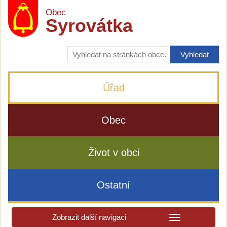
Obec
Syrovátka
Vyhledávání
na
stránkách
obce
Úřad
Obec
Život v obci
Ostatní
Zobrazit další navigaci