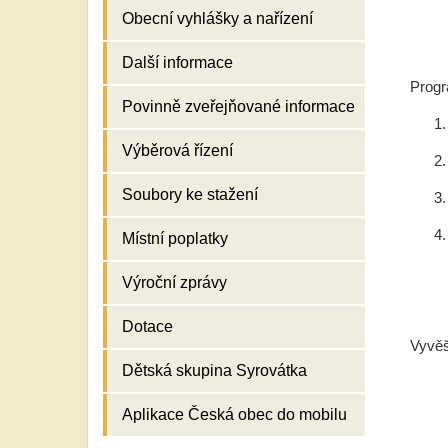
Obecní vyhlášky a nařízení
Další informace
Prog
Povinně zveřejňované informace
1
Výběrová řízení
2
Soubory ke stažení
3
4
Místní poplatky
Výroční zprávy
Dotace
Vyv
Dětská skupina Syrovátka
Aplikace Česká obec do mobilu