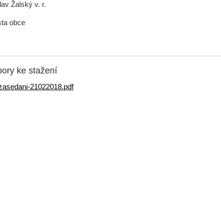
av Žalský v. r.
sta obce
ory ke stažení
zasedani-21022018.pdf