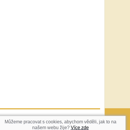
vatka@c-box.cz
NAHORU
Můžeme pracovat s cookies, abychom věděli, jak to na
našem webu žije?
Více zde