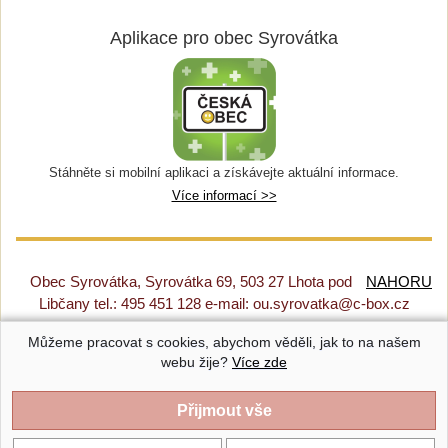
Aplikace pro obec Syrovátka
Stáhněte si mobilní aplikaci a získávejte aktuální informace.
Více informací >>
Obec Syrovátka, Syrovátka 69, 503 27 Lhota pod
NAHORU
Libčany tel.: 495 451 128 e-mail: ou.syrovatka@c-box.cz
Můžeme pracovat s cookies, abychom věděli, jak to na našem
Prohlášení o přístupnosti
|
Původní web
|
Nastavení cookies
webu žije?
Více zde
Syrovátka |
Provozováno na systému CMS-OBCE | Vyrobil