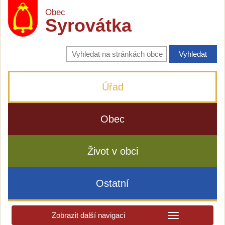
Obec
Syrovátka
Vyhledávání
na
stránkách
obce
Úřad
Obec
Život v obci
Ostatní
Zobrazit další navigaci