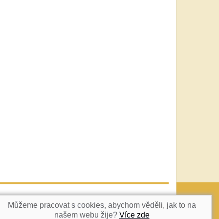
vatka@c-box.cz
NAHORU
Můžeme pracovat s cookies, abychom věděli, jak to na
našem webu žije?
Více zde