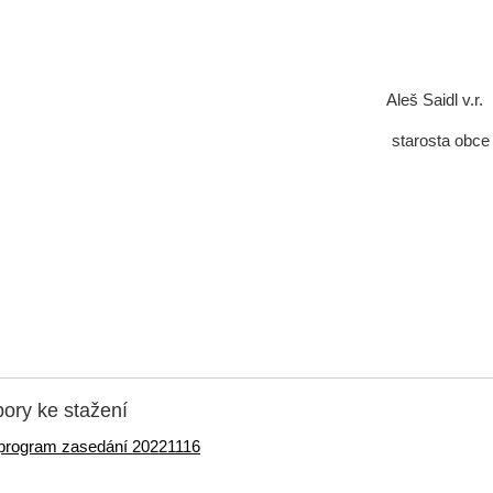
Aleš Saidl v.r.
starosta obce
ory ke stažení
program zasedání 20221116