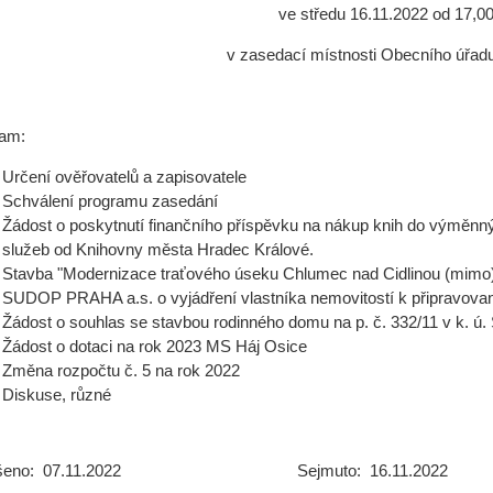
ve středu 16.11.2022 od 17,00
v zasedací místnosti Obecního úřad
ram:
Určení ověřovatelů a zapisovatele
Schválení programu zasedání
Žádost o poskytnutí finančního příspěvku na nákup knih do výměnný
služeb od Knihovny města Hradec Králové.
Stavba "Modernizace traťového úseku Chlumec nad Cidlinou (mimo) 
SUDOP PRAHA a.s. o vyjádření vlastníka nemovitostí k připravova
Žádost o souhlas se stavbou rodinného domu na p. č. 332/11 v k. ú.
Žádost o dotaci na rok 2023 MS Háj Osice
Změna rozpočtu č. 5 na rok 2022
Diskuse, různé
ěšeno: 07.11.2022 Sejmuto: 16.11.2022