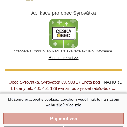
Aplikace pro obec Syrovátka
Stáhněte si mobilní aplikaci a získávejte aktuální informace.
Více informací >>
Obec Syrovátka, Syrovátka 69, 503 27 Lhota pod
NAHORU
Libčany tel.: 495 451 128 e-mail: ou.syrovatka@c-box.cz
Můžeme pracovat s cookies, abychom věděli, jak to na našem
Prohlášení o přístupnosti
|
Původní web
|
Nastavení cookies
webu žije?
Více zde
Syrovátka |
Provozováno na systému CMS-OBCE | Vyrobil