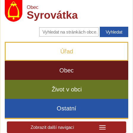
Obec
Syrovátka
Vyhledávání
na
stránkách
obce
Úřad
Obec
Život v obci
Ostatní
Zobrazit další navigaci