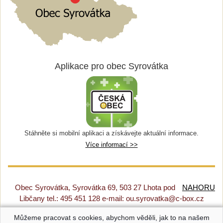
Aplikace pro obec Syrovátka
Stáhněte si mobilní aplikaci a získávejte aktuální informace.
Více informací >>
Obec Syrovátka, Syrovátka 69, 503 27 Lhota pod
NAHORU
Libčany tel.: 495 451 128 e-mail: ou.syrovatka@c-box.cz
Můžeme pracovat s cookies, abychom věděli, jak to na našem
Prohlášení o přístupnosti
|
Původní web
|
Nastavení cookies