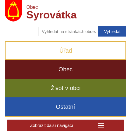
Obec
Syrovátka
Vyhledávání
na
stránkách
obce
Úřad
Obec
Život v obci
Ostatní
Zobrazit další navigaci