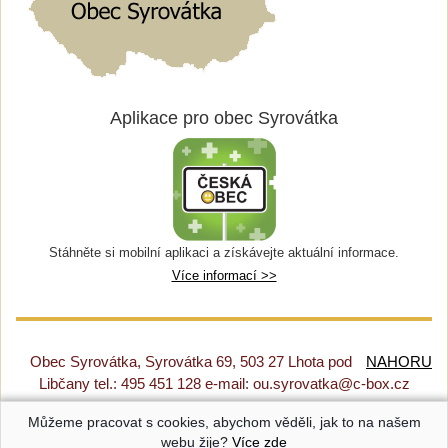
Aplikace pro obec Syrovátka
Stáhněte si mobilní aplikaci a získávejte aktuální informace.
Více informací >>
Obec Syrovátka, Syrovátka 69, 503 27 Lhota pod
NAHORU
Libčany tel.: 495 451 128 e-mail: ou.syrovatka@c-box.cz
Můžeme pracovat s cookies, abychom věděli, jak to na našem
Prohlášení o přístupnosti
|
Původní web
|
Nastavení cookies
webu žije?
Více zde