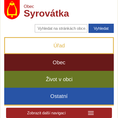
Obec
Syrovátka
Vyhledávání
na
stránkách
obce
Úřad
Obec
Život v obci
Ostatní
Zobrazit další navigaci