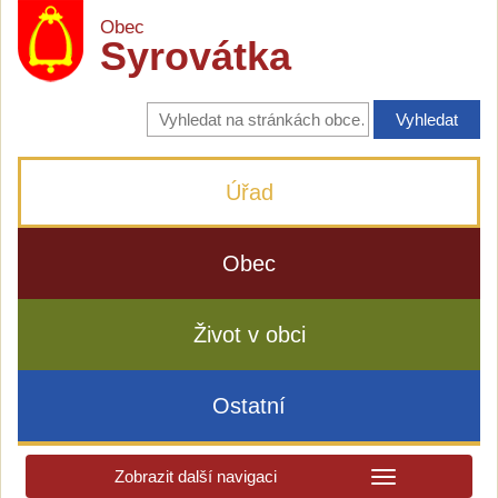
Obec
Syrovátka
Vyhledávání
na
stránkách
obce
Úřad
Obec
Život v obci
Ostatní
Zobrazit další navigaci