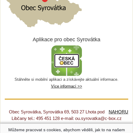
Aplikace pro obec Syrovátka
Stáhněte si mobilní aplikaci a získávejte aktuální informace.
Více informací >>
Obec Syrovátka, Syrovátka 69, 503 27 Lhota pod
NAHORU
Libčany tel.: 495 451 128 e-mail: ou.syrovatka@c-box.cz
Můžeme pracovat s cookies, abychom věděli, jak to na našem
Prohlášení o přístupnosti
|
Původní web
|
Nastavení cookies