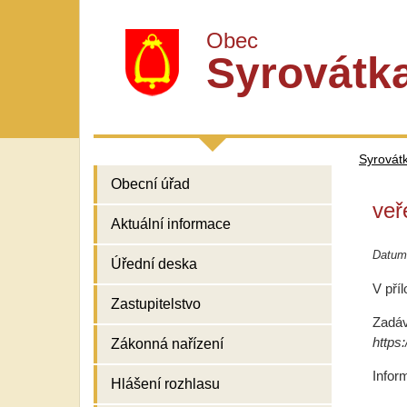
Obec
Syrovátk
Syrovát
Obecní úřad
veř
Aktuální informace
Datum 
Úřední deska
V pří
Zastupitelstvo
Zadáv
https
Zákonná nařízení
Infor
Hlášení rozhlasu