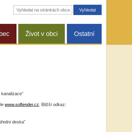
Vyhledávání
na
stránkách
obce
bec
Život v obci
Ostatní
 kanalizace"
ele
www.softender.cz
. Bližší odkaz:
úřední deska"