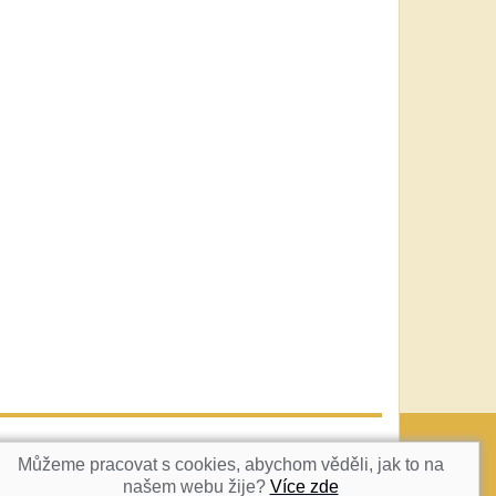
vatka@c-box.cz
NAHORU
Můžeme pracovat s cookies, abychom věděli, jak to na
našem webu žije?
Více zde