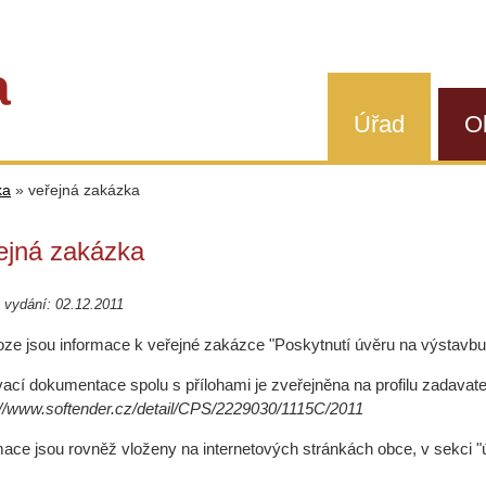
a
Úřad
O
ka
»
veřejná zakázka
ejná zakázka
vydání: 02.12.2011
loze jsou informace k veřejné zakázce "Poskytnutí úvěru na výstavbu
ací dokumentace spolu s přílohami je zveřejněna na profilu zadavat
://www.softender.cz/detail/CPS/2229030/1115C/2011
mace jsou rovněž vloženy na internetových stránkách obce, v sekci "