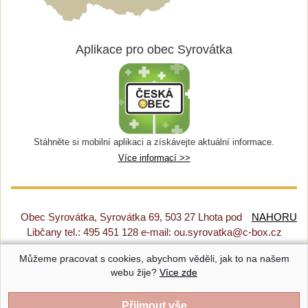
Aplikace pro obec Syrovátka
Stáhněte si mobilní aplikaci a získávejte aktuální informace.
Více informací >>
Obec Syrovátka, Syrovátka 69, 503 27 Lhota pod
NAHORU
Libčany tel.: 495 451 128 e-mail: ou.syrovatka@c-box.cz
Můžeme pracovat s cookies, abychom věděli, jak to na našem
Prohlášení o přístupnosti
|
Původní web
|
Nastavení cookies
webu žije?
Více zde