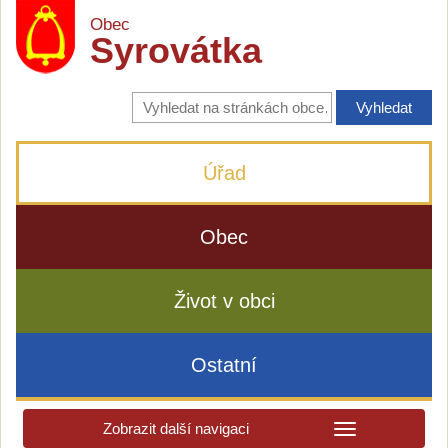
Obec
Syrovátka
Vyhledávání
na
stránkách
obce
Úřad
Obec
Život v obci
Ostatní
Zobrazit další navigaci