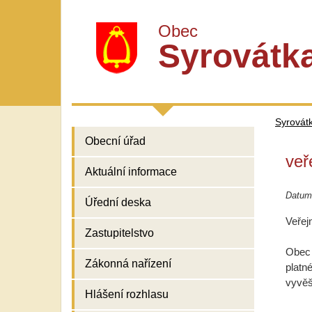
Obec
Syrovátk
Syrovát
Obecní úřad
veř
Aktuální informace
Datum
Úřední deska
Veřej
Zastupitelstvo
Obec 
Zákonná nařízení
platn
vyvěš
Hlášení rozhlasu