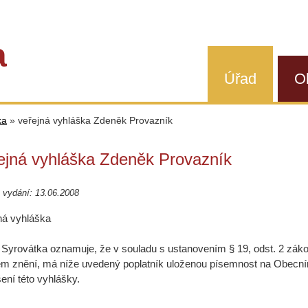
a
Úřad
O
ka
»
veřejná vyhláška Zdeněk Provazník
ejná vyhláška Zdeněk Provazník
 vydání: 13.06.2008
ná vyhláška
Syrovátka oznamuje, že v souladu s ustanovením § 19, odst. 2 zákona
ém znění, má níže uvedený poplatník uloženou písemnost na Obecním
ení této vyhlášky.