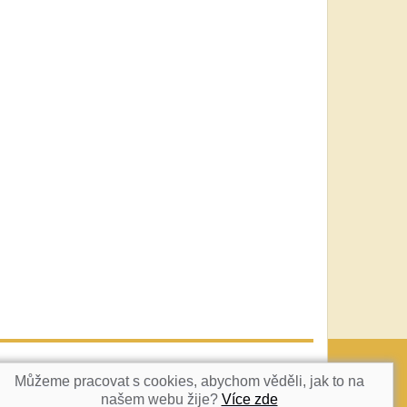
vatka@c-box.cz
NAHORU
Můžeme pracovat s cookies, abychom věděli, jak to na
našem webu žije?
Více zde