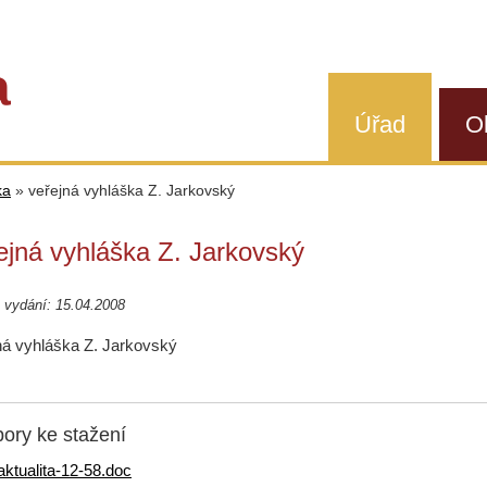
a
Úřad
O
ka
»
veřejná vyhláška Z. Jarkovský
ejná vyhláška Z. Jarkovský
 vydání: 15.04.2008
ná vyhláška Z. Jarkovský
ory ke stažení
aktualita-12-58.doc