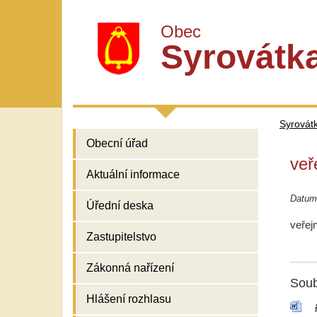
Obec
Syrovátk
Syrovát
Obecní úřad
veř
Aktuální informace
Datum
Úřední deska
veřej
Zastupitelstvo
Zákonná nařízení
Soub
Hlášení rozhlasu