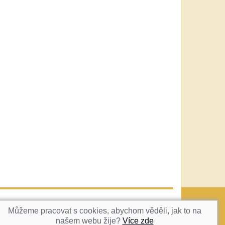
vatka@c-box.cz
NAHORU
Můžeme pracovat s cookies, abychom věděli, jak to na
našem webu žije?
Více zde