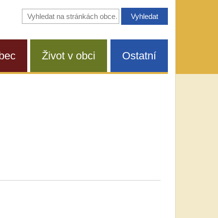
Vyhledávání
na
stránkách
obce
bec
Život v obci
Ostatní