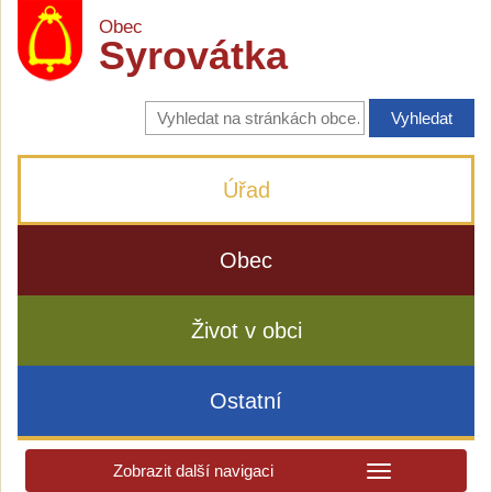
Obec
Syrovátka
Vyhledávání
na
stránkách
obce
Úřad
Obec
Život v obci
Ostatní
Zobrazit další navigaci