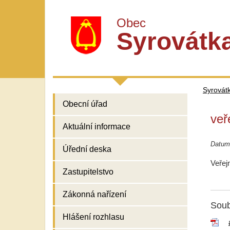
Obec
Syrovátk
Syrovát
Obecní úřad
veř
Aktuální informace
Datum
Úřední deska
Veřej
Zastupitelstvo
Zákonná nařízení
Soub
Hlášení rozhlasu