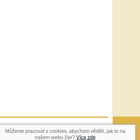
vatka@c-box.cz
NAHORU
Můžeme pracovat s cookies, abychom věděli, jak to na
našem webu žije?
Více zde