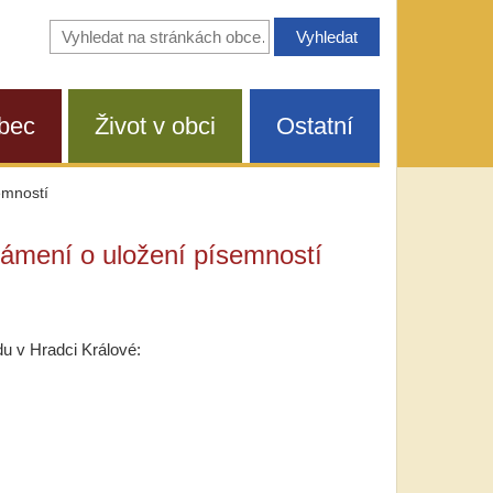
Vyhledávání
na
stránkách
obce
bec
Život v obci
Ostatní
emností
ámení o uložení písemností
u v Hradci Králové: