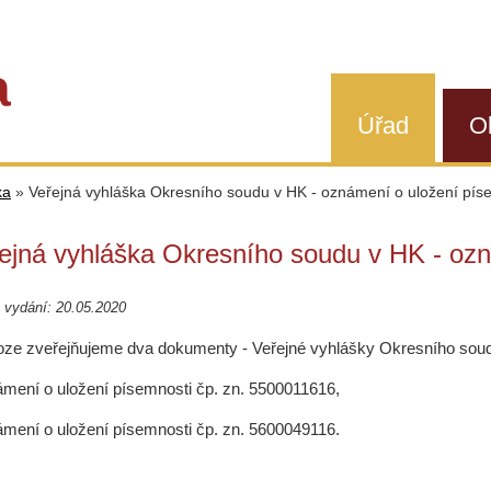
a
Úřad
O
ka
»
Veřejná vyhláška Okresního soudu v HK - oznámení o uložení pís
ejná vyhláška Okresního soudu v HK - ozn
 vydání: 20.05.2020
loze zveřejňujeme dva dokumenty - Veřejné vyhlášky Okresního soud
ámení o uložení písemnosti čp. zn. 5500011616,
ámení o uložení písemnosti čp. zn. 5600049116.