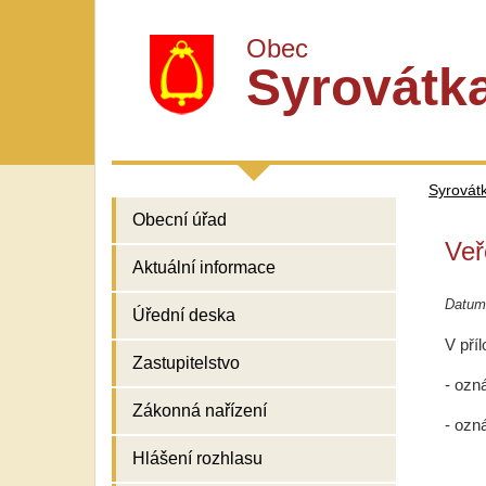
Obec
Syrovátk
Syrovát
Obecní úřad
Veř
Aktuální informace
Datum
Úřední deska
V pří
Zastupitelstvo
- ozn
Zákonná nařízení
- ozn
Hlášení rozhlasu