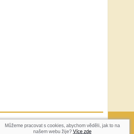
vatka@c-box.cz
NAHORU
Můžeme pracovat s cookies, abychom věděli, jak to na
našem webu žije?
Více zde