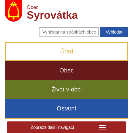
Obec
Syrovátka
Vyhledávání
na
stránkách
obce
Úřad
Obec
Život v obci
Ostatní
Zobrazit další navigaci