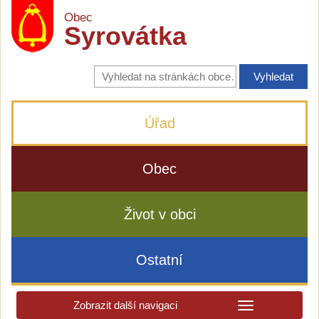
Obec
Syrovátka
Vyhledávání
na
stránkách
obce
Úřad
Obec
Život v obci
Ostatní
Zobrazit další navigaci