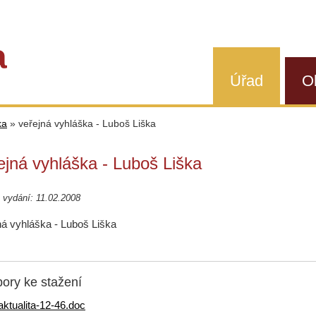
a
Úřad
O
ka
»
veřejná vyhláška - Luboš Liška
ejná vyhláška - Luboš Liška
vydání: 11.02.2008
ná vyhláška - Luboš Liška
ory ke stažení
aktualita-12-46.doc