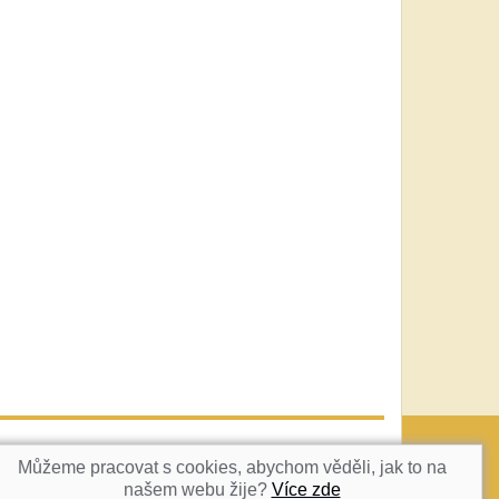
vatka@c-box.cz
NAHORU
Můžeme pracovat s cookies, abychom věděli, jak to na
našem webu žije?
Více zde