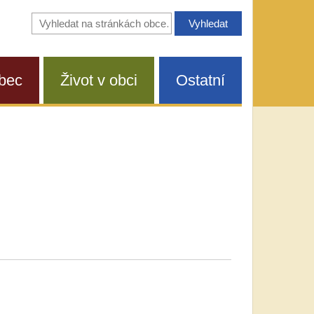
Vyhledávání
na
stránkách
obce
bec
Život v obci
Ostatní