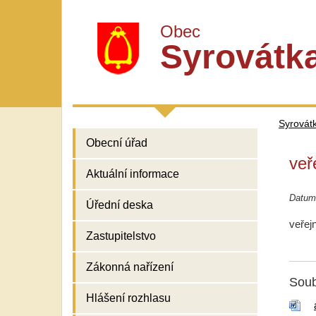
Obec
Syrovátk
Syrovát
Obecní úřad
veř
Aktuální informace
Datum 
Úřední deska
veřej
Zastupitelstvo
Zákonná nařízení
Soub
Hlášení rozhlasu