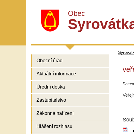
Obec
Syrovátk
Syrovát
Obecní úřad
veř
Aktuální informace
Datum
Úřední deska
Veřej
Zastupitelstvo
Zákonná nařízení
Soub
Hlášení rozhlasu