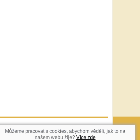
vatka@c-box.cz
NAHORU
Můžeme pracovat s cookies, abychom věděli, jak to na
našem webu žije?
Více zde