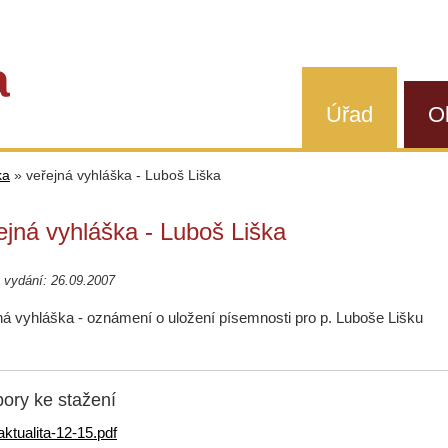
a
Úřad
O
ka
»
veřejná vyhláška - Luboš Liška
ejná vyhláška - Luboš Liška
 vydání: 26.09.2007
ná vyhláška - oznámení o uložení písemnosti pro p. Luboše Lišku
ory ke stažení
aktualita-12-15.pdf