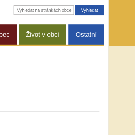
Vyhledávání
na
stránkách
obce
bec
Život v obci
Ostatní