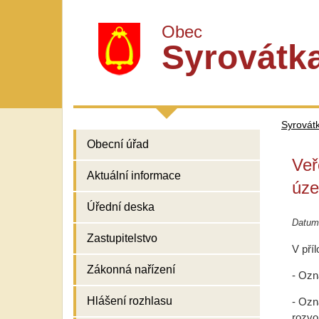
Obec
Syrovátk
Syrovát
Obecní úřad
Veř
Aktuální informace
úze
Úřední deska
Datum
Zastupitelstvo
V pří
Zákonná nařízení
- Ozn
Hlášení rozhlasu
- Ozn
rozvo