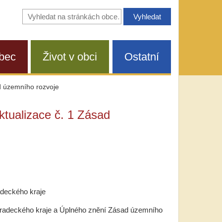
Vyhledávání
na
stránkách
obce
bec
Život v obci
Ostatní
ad územního rozvoje
ktualizace č. 1 Zásad
adeckého kraje
hradeckého kraje a Úplného znění Zásad územního