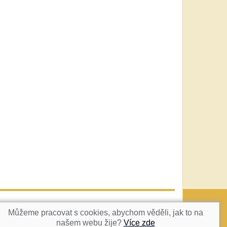
vatka@c-box.cz
NAHORU
Můžeme pracovat s cookies, abychom věděli, jak to na
našem webu žije?
Více zde