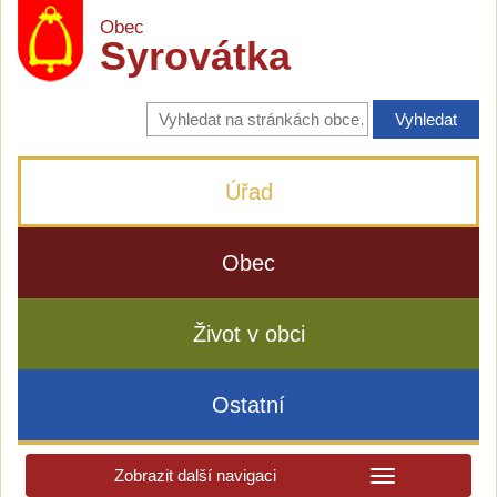
Obec
Syrovátka
Vyhledávání
na
stránkách
obce
Úřad
Obec
Život v obci
Ostatní
Zobrazit další navigaci