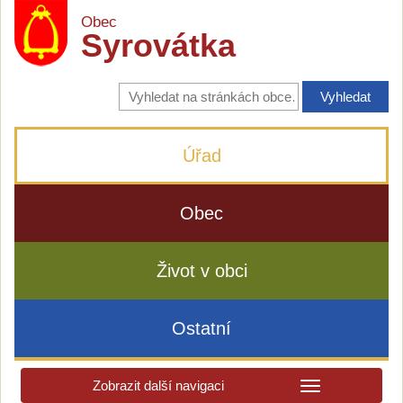
Obec
Syrovátka
Vyhledávání
na
stránkách
obce
Úřad
Obec
Život v obci
Ostatní
Zobrazit další navigaci