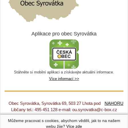
Aplikace pro obec Syrovátka
Stáhněte si mobilní aplikaci a získávejte aktuální informace.
Více informací >>
Obec Syrovátka, Syrovátka 69, 503 27 Lhota pod
NAHORU
Libčany tel.: 495 451 128 e-mail: ou.syrovatka@c-box.cz
Můžeme pracovat s cookies, abychom věděli, jak to na našem
Prohlášení o přístupnosti
|
Původní web
|
Nastavení cookies
webu žije?
Více zde