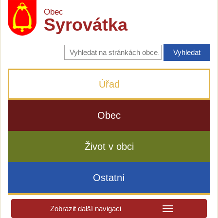
Obec
Syrovátka
Vyhledávání
na
stránkách
obce
Úřad
Obec
Život v obci
Ostatní
Zobrazit další navigaci