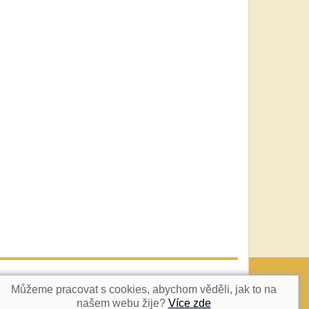
vatka@c-box.cz
NAHORU
Můžeme pracovat s cookies, abychom věděli, jak to na
našem webu žije?
Více zde