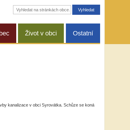
Vyhledávání
na
stránkách
obce
bec
Život v obci
Ostatní
tavby kanalizace v obci Syrovátka. Schůze se koná