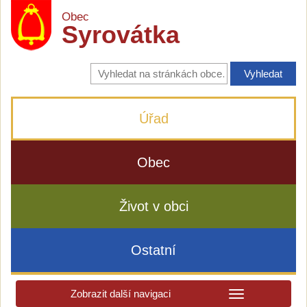
Obec
Syrovátka
Vyhledávání
na
stránkách
obce
Úřad
Obec
Život v obci
Ostatní
Zobrazit další navigaci