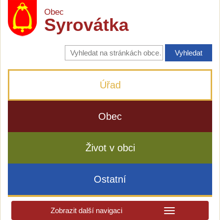
Obec
Syrovátka
Vyhledávání
na
stránkách
obce
Úřad
Obec
Život v obci
Ostatní
Zobrazit další navigaci