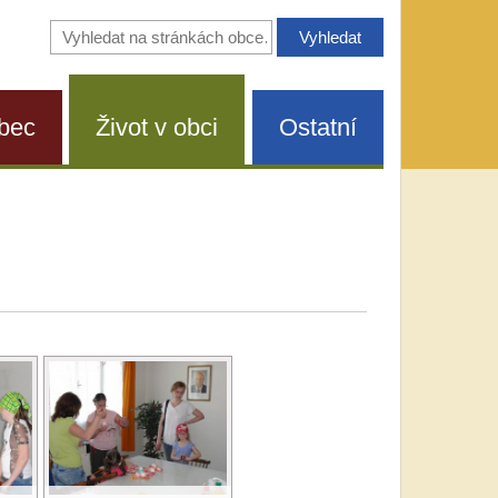
Vyhledávání
na
stránkách
obce
bec
Život v obci
Ostatní