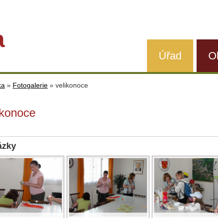
a
Úřad
O
ka
»
Fotogalerie
»
velikonoce
ikonoce
ázky