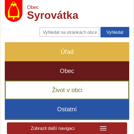
Obec
Syrovátka
Vyhledávání
na
stránkách
obce
Úřad
Obec
Život v obci
Ostatní
Zobrazit další navigaci