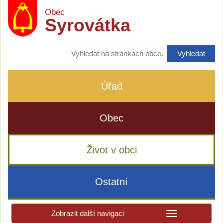
Obec
Syrovátka
Vyhledávání
na
stránkách
obce
Úřad
Obec
Život v obci
Ostatní
Zobrazit další navigaci