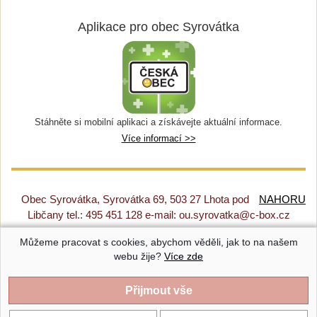
Aplikace pro obec Syrovátka
Stáhněte si mobilní aplikaci a získávejte aktuální informace.
Více informací >>
Obec Syrovátka, Syrovátka 69, 503 27 Lhota pod
NAHORU
Libčany tel.: 495 451 128 e-mail: ou.syrovatka@c-box.cz
Můžeme pracovat s cookies, abychom věděli, jak to na našem
Prohlášení o přístupnosti
|
Původní web
|
Nastavení cookies
webu žije?
Více zde
Syrovátka |
Provozováno na systému CMS-OBCE | Vyrobil