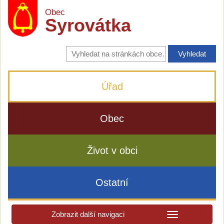
Obec
Syrovátka
Vyhledávání
na
stránkách
obce
Úřad
Obec
Život v obci
Ostatní
Zobrazit další navigaci