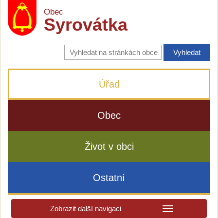
Obec
Syrovátka
Vyhledávání
na
stránkách
obce
Úřad
Obec
Život v obci
Ostatní
Zobrazit další navigaci