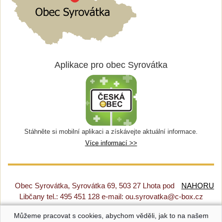
Aplikace pro obec Syrovátka
Stáhněte si mobilní aplikaci a získávejte aktuální informace.
Více informací >>
Obec Syrovátka, Syrovátka 69, 503 27 Lhota pod
NAHORU
Libčany tel.: 495 451 128 e-mail: ou.syrovatka@c-box.cz
Můžeme pracovat s cookies, abychom věděli, jak to na našem
Prohlášení o přístupnosti
|
Původní web
|
Nastavení cookies