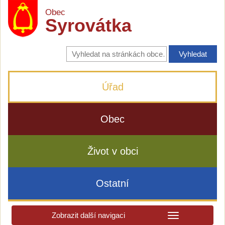
Obec
Syrovátka
Vyhledávání
na
stránkách
obce
Úřad
Obec
Život v obci
Ostatní
Zobrazit další navigaci