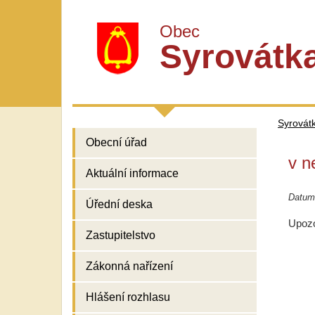
Obec
Syrovátk
Syrovát
Obecní úřad
v n
Aktuální informace
Datum
Úřední deska
Upozo
Zastupitelstvo
Zákonná nařízení
Hlášení rozhlasu