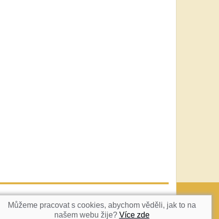
vatka@c-box.cz
NAHORU
Můžeme pracovat s cookies, abychom věděli, jak to na
našem webu žije?
Více zde