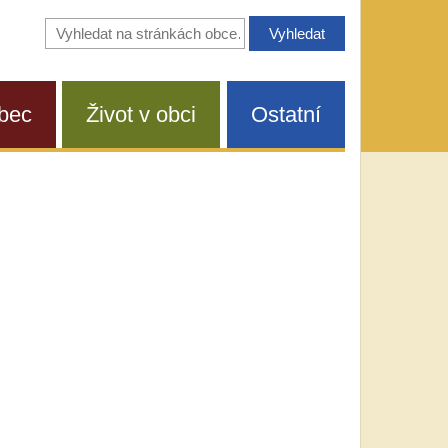
Vyhledávání
na
stránkách
obce
bec
Život v obci
Ostatní