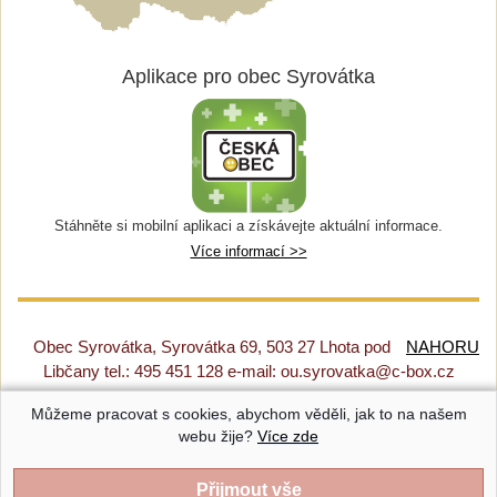
Aplikace pro obec Syrovátka
Stáhněte si mobilní aplikaci a získávejte aktuální informace.
Více informací >>
Obec Syrovátka, Syrovátka 69, 503 27 Lhota pod
NAHORU
Libčany tel.: 495 451 128 e-mail: ou.syrovatka@c-box.cz
Můžeme pracovat s cookies, abychom věděli, jak to na našem
Prohlášení o přístupnosti
|
Původní web
|
Nastavení cookies
webu žije?
Více zde