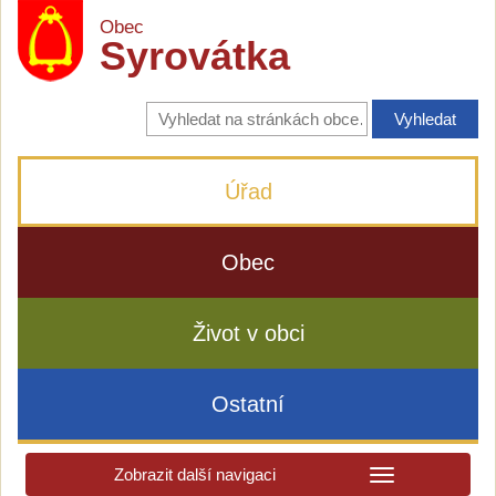
Obec
Syrovátka
Vyhledávání
na
stránkách
obce
Úřad
Obec
Život v obci
Ostatní
Zobrazit další navigaci