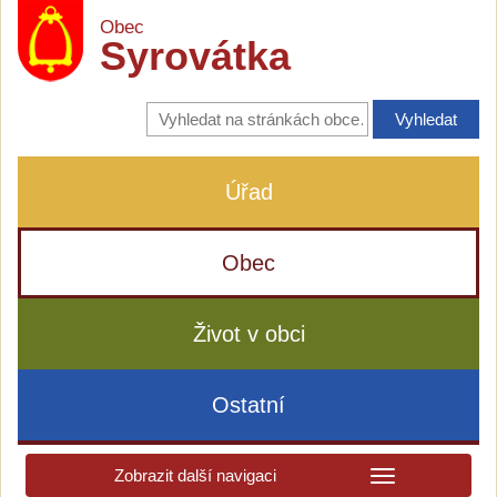
Obec
Syrovátka
Vyhledávání
na
stránkách
obce
Úřad
Obec
Život v obci
Ostatní
Zobrazit další navigaci