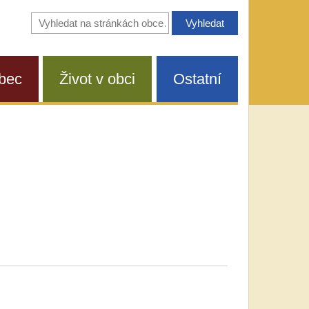
Vyhledávání
na
stránkách
obce
bec
Život v obci
Ostatní