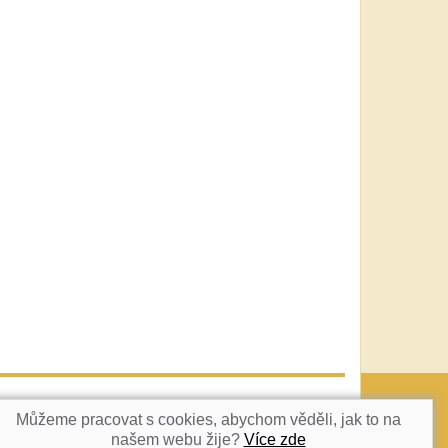
vatka@c-box.cz
NAHORU
Můžeme pracovat s cookies, abychom věděli, jak to na
našem webu žije?
Více zde