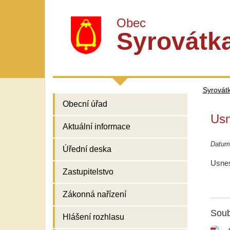
Obec
Syrovátk
Syrovát
Obecní úřad
Usn
Aktuální informace
Datum
Úřední deska
Usnes
Zastupitelstvo
Zákonná nařízení
Soub
Hlášení rozhlasu