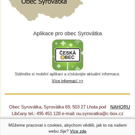
Aplikace pro obec Syrovátka
Stáhněte si mobilní aplikaci a získávejte aktuální informace.
Více informací >>
Obec Syrovátka, Syrovátka 69, 503 27 Lhota pod
NAHORU
Libčany tel.: 495 451 128 e-mail: ou.syrovatka@c-box.cz
Můžeme pracovat s cookies, abychom věděli, jak to na našem
Prohlášení o přístupnosti
|
Původní web
|
Nastavení cookies
webu žije?
Více zde