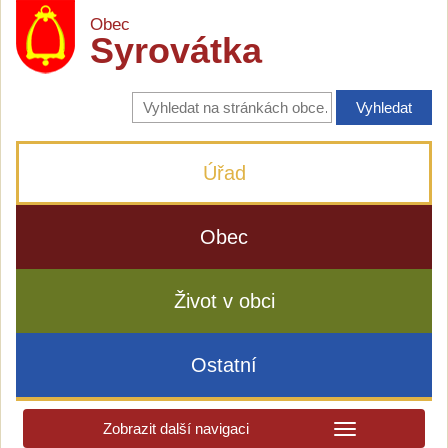
Obec
Syrovátka
Vyhledávání
na
stránkách
obce
Úřad
Obec
Život v obci
Ostatní
Zobrazit další navigaci