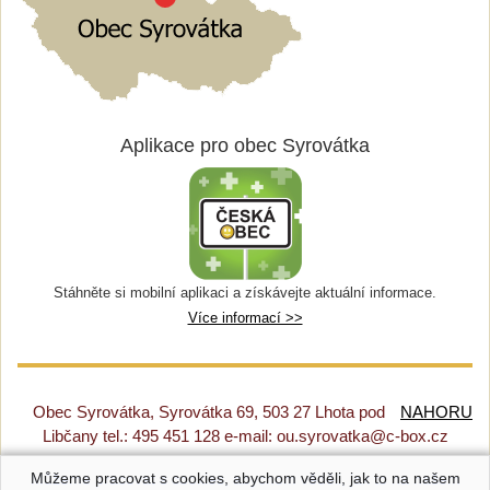
Aplikace pro obec Syrovátka
Stáhněte si mobilní aplikaci a získávejte aktuální informace.
Více informací >>
Obec Syrovátka, Syrovátka 69, 503 27 Lhota pod
NAHORU
Libčany tel.: 495 451 128 e-mail: ou.syrovatka@c-box.cz
Můžeme pracovat s cookies, abychom věděli, jak to na našem
Prohlášení o přístupnosti
|
Původní web
|
Nastavení cookies