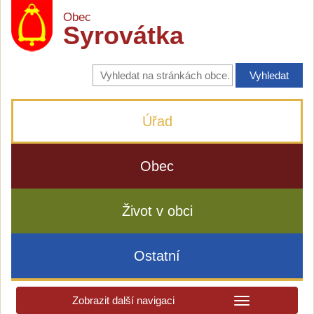
Obec
Syrovátka
Vyhledávání
na
stránkách
obce
Úřad
Obec
Život v obci
Ostatní
Zobrazit další navigaci