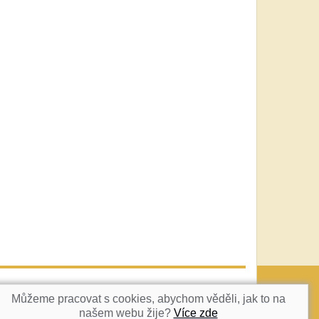
vatka@c-box.cz
NAHORU
Můžeme pracovat s cookies, abychom věděli, jak to na
našem webu žije?
Více zde