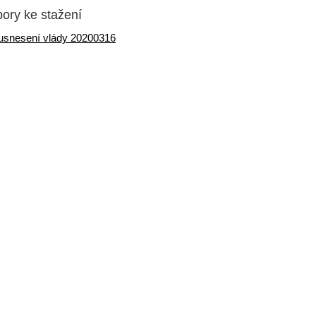
ory ke stažení
usnesení vlády 20200316