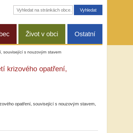
Vyhledávání
na
stránkách
obce
bec
Život v obci
Ostatní
í, související s nouzovým stavem
tí krizového opatření,
rizového opatření, související s nouzovým stavem,