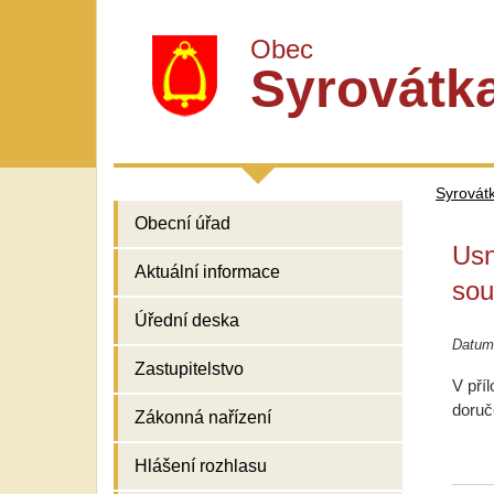
Obec
Syrovátk
Syrovát
Obecní úřad
Usn
Aktuální informace
sou
Úřední deska
Datum
Zastupitelstvo
V pří
doruč
Zákonná nařízení
Hlášení rozhlasu