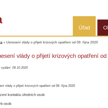
a
Úřad
O
ka
»
Usnesení vlády o přijetí krizových opatření od 09. října 2020
esení vlády o přijetí krizových opatření od
 vydání: 09.10.2020
ní vlády o přijetí krizových opatření od 09. října 2020
zení kontaktu úředních osob
yb osob