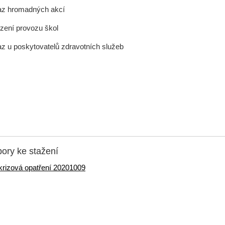
az hromadných akcí
zení provozu škol
az u poskytovatelů zdravotních služeb
ory ke stažení
krizová opatření 20201009