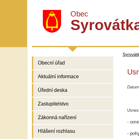
Obec
Syrovátk
Syrovát
Obecní úřad
Usn
Aktuální informace
Datum
Úřední deska
Zastupitelstvo
Usnese
Zákonná nařízení
- ome
Hlášení rozhlasu
- poh