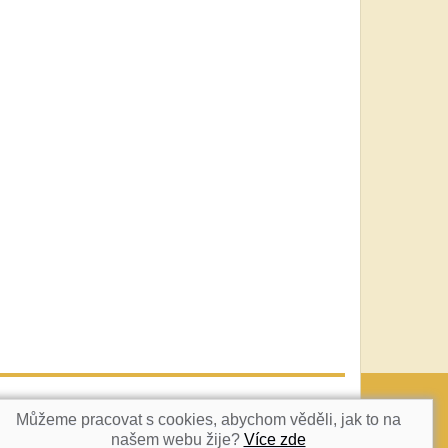
vatka@c-box.cz
NAHORU
Můžeme pracovat s cookies, abychom věděli, jak to na
našem webu žije?
Více zde