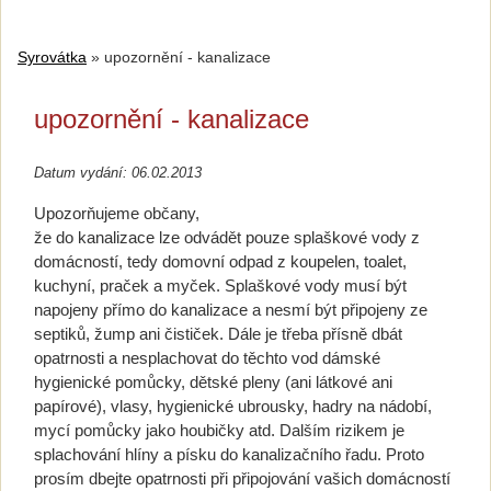
Syrovátka
»
upozornění - kanalizace
upozornění - kanalizace
Datum vydání: 06.02.2013
Upozorňujeme občany,
že do kanalizace lze odvádět pouze splaškové vody z
domácností, tedy domovní odpad z koupelen, toalet,
kuchyní, praček a myček. Splaškové vody musí být
napojeny přímo do kanalizace a nesmí být připojeny ze
septiků, žump ani čističek. Dále je třeba přísně dbát
opatrnosti a nesplachovat do těchto vod dámské
hygienické pomůcky, dětské pleny (ani látkové ani
papírové), vlasy, hygienické ubrousky, hadry na nádobí,
mycí pomůcky jako houbičky atd. Dalším rizikem je
splachování hlíny a písku do kanalizačního řadu. Proto
prosím dbejte opatrnosti při připojování vašich domácností