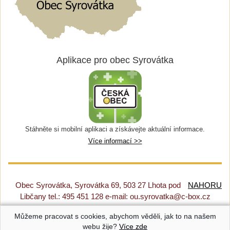
Aplikace pro obec Syrovátka
Stáhněte si mobilní aplikaci a získávejte aktuální informace.
Více informací >>
Obec Syrovátka, Syrovátka 69, 503 27 Lhota pod
NAHORU
Libčany tel.: 495 451 128 e-mail: ou.syrovatka@c-box.cz
Můžeme pracovat s cookies, abychom věděli, jak to na našem
Prohlášení o přístupnosti
|
Původní web
|
Nastavení cookies
webu žije?
Více zde