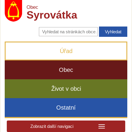
Obec
Syrovátka
Vyhledávání
na
stránkách
obce
Úřad
Obec
Život v obci
Ostatní
Zobrazit další navigaci