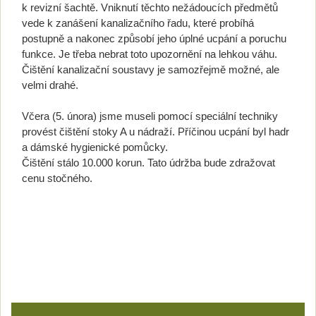
k revizní šachtě. Vniknutí těchto nežádoucích předmětů
vede k zanášení kanalizačního řadu, které probíhá
postupně a nakonec způsobí jeho úplné ucpání a poruchu
funkce. Je třeba nebrat toto upozornění na lehkou váhu.
Čištění kanalizační soustavy je samozřejmě možné, ale
velmi drahé.
Včera (5. února) jsme museli pomocí speciální techniky
provést čištění stoky A u nádraží. Příčinou ucpání byl hadr
a dámské hygienické pomůcky.
Čištění stálo 10.000 korun. Tato údržba bude zdražovat
cenu stočného.