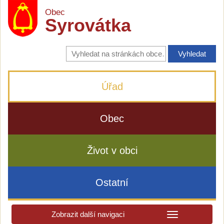
Obec
Syrovátka
Vyhledávání
na
stránkách
obce
Úřad
Obec
Život v obci
Ostatní
Zobrazit další navigaci