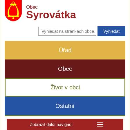
Obec
Syrovátka
Vyhledávání
na
stránkách
obce
Úřad
Obec
Život v obci
Ostatní
Zobrazit další navigaci