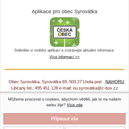
Aplikace pro obec Syrovátka
Stáhněte si mobilní aplikaci a získávejte aktuální informace.
Více informací >>
Obec Syrovátka, Syrovátka 69, 503 27 Lhota pod
NAHORU
Libčany tel.: 495 451 128 e-mail: ou.syrovatka@c-box.cz
Můžeme pracovat s cookies, abychom věděli, jak to na našem
Prohlášení o přístupnosti
|
Původní web
|
Nastavení cookies
webu žije?
Více zde
Syrovátka |
Provozováno na systému CMS-OBCE | Vyrobil