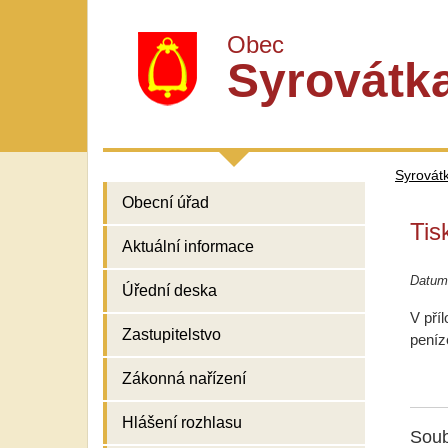
Obec
Syrovátk
Syrovát
Obecní úřad
Tis
Aktuální informace
Datum
Úřední deska
V pří
Zastupitelstvo
peníz
Zákonná nařízení
Hlášení rozhlasu
Soub