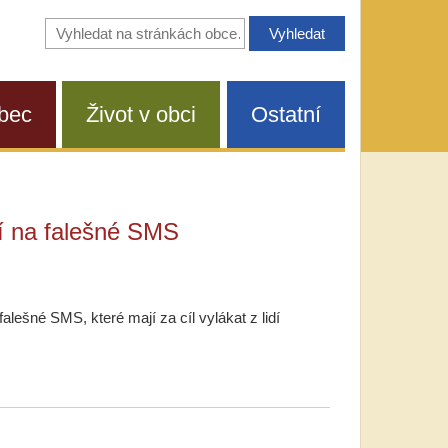
Vyhledávání
na
stránkách
obce
bec
Život v obci
Ostatní
í na falešné SMS
lešné SMS, které mají za cíl vylákat z lidí