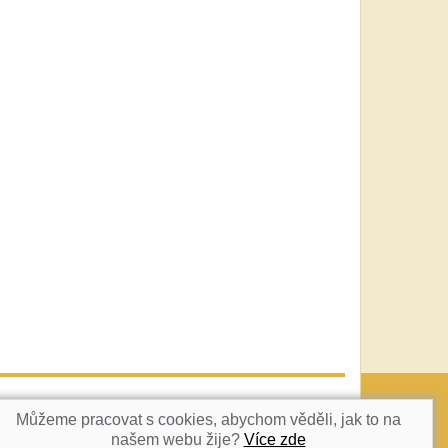
vatka@c-box.cz
NAHORU
Můžeme pracovat s cookies, abychom věděli, jak to na
našem webu žije?
Více zde