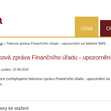
a
Úřad
O
ka
»
Tisková zpráva Finančního úřadu - upozornění na falešné SMS
ková zpráva Finančního úřadu - upozorněn
 vydání: 23.08.2016
loze zveřejňujeme tiskovou zprávu Finančního úřadu - upozornění na fa
e.
ory ke stažení